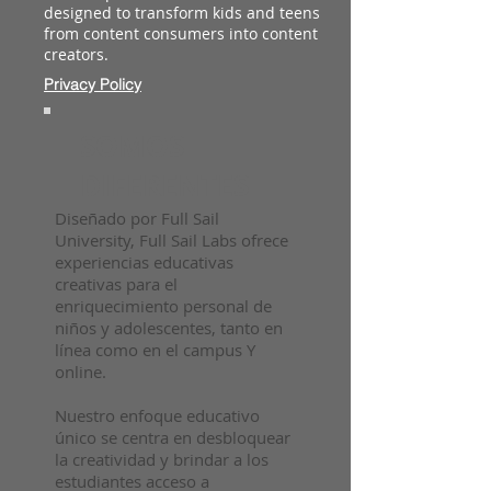
designed to transform kids and teens
from content consumers into content
creators.
Privacy Policy
SOMOS
DIFERENTES
Diseñado por Full Sail
University, Full Sail Labs ofrece
experiencias educativas
creativas para el
enriquecimiento personal de
niños y adolescentes, tanto en
línea como en el campus Y
online.
Nuestro enfoque educativo
único se centra en desbloquear
la creatividad y brindar a los
estudiantes acceso a