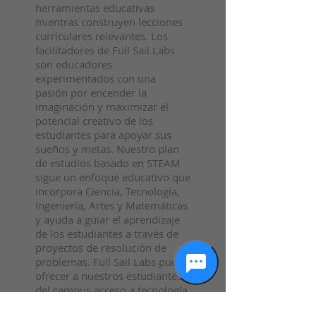
herramientas educativas
mientras construyen lecciones
curriculares relevantes. Los
facilitadores de Full Sail Labs
son educadores
experimentados con una
pasión por encender la
imaginación y maximizar el
potencial creativo de los
estudiantes para apoyar sus
sueños y metas. Nuestro plan
de estudios basado en STEAM
sigue un enfoque educativo que
incorpora Ciencia, Tecnología,
Ingeniería, Artes y Matemáticas
y ayuda a guiar el aprendizaje
de los estudiantes a través de
proyectos de resolución de
problemas. Full Sail Labs puede
ofrecer a nuestros estudiantes
del campus acceso a tecnología
e instalaciones de vanguardia a