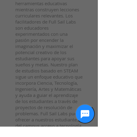
herramientas educativas
mientras construyen lecciones
curriculares relevantes. Los
facilitadores de Full Sail Labs
son educadores
experimentados con una
pasión por encender la
imaginación y maximizar el
potencial creativo de los
estudiantes para apoyar sus
sueños y metas. Nuestro plan
de estudios basado en STEAM
sigue un enfoque educativo que
incorpora Ciencia, Tecnología,
Ingeniería, Artes y Matemáticas
y ayuda a guiar el aprendizaje
de los estudiantes a través de
proyectos de resolución de
problemas. Full Sail Labs puede
ofrecer a nuestros estudiantes
del campus acceso a tecnología
e instalaciones de vanguardia a