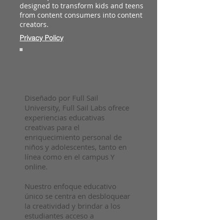
designed to transform kids and teens
from content consumers into content
creators.
Privacy Policy
SOMOS
DIFERENTES
Diseñado por Full Sail
University, Full Sail Labs ofrece
experiencias educativas
creativas para el
enriquecimiento personal de
niños y adolescentes, tanto en
línea como en el campus Y
online.
Nuestro enfoque educativo
único se centra en desbloquear
la creatividad y brindar a los
estudiantes acceso a