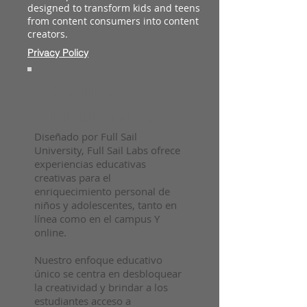
designed to transform kids and teens
from content consumers into content
creators.
Privacy Policy
SOMOS
DIFERENTES
Diseñado por Full Sail
University, Full Sail Labs ofrece
experiencias educativas
creativas para el
enriquecimiento personal de
niños y adolescentes, tanto en
línea como en el campus Y
online.
Nuestro enfoque educativo
único se centra en desbloquear
la creatividad y brindar a los
estudiantes acceso a