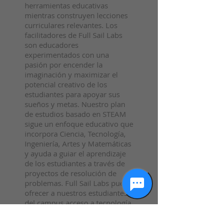
herramientas educativas
mientras construyen lecciones
curriculares relevantes. Los
facilitadores de Full Sail Labs
son educadores
experimentados con una
pasión por encender la
imaginación y maximizar el
potencial creativo de los
estudiantes para apoyar sus
sueños y metas. Nuestro plan
de estudios basado en STEAM
sigue un enfoque educativo que
incorpora Ciencia, Tecnología,
Ingeniería, Artes y Matemáticas
y ayuda a guiar el aprendizaje
de los estudiantes a través de
proyectos de resolución de
problemas. Full Sail Labs puede
ofrecer a nuestros estudiantes
del campus acceso a tecnología
e instalaciones de vanguardia a