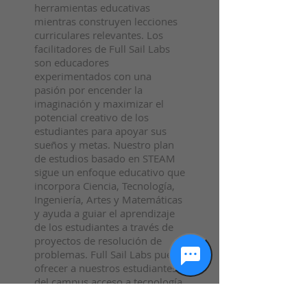
herramientas educativas
mientras construyen lecciones
curriculares relevantes. Los
facilitadores de Full Sail Labs
son educadores
experimentados con una
pasión por encender la
imaginación y maximizar el
potencial creativo de los
estudiantes para apoyar sus
sueños y metas. Nuestro plan
de estudios basado en STEAM
sigue un enfoque educativo que
incorpora Ciencia, Tecnología,
Ingeniería, Artes y Matemáticas
y ayuda a guiar el aprendizaje
de los estudiantes a través de
proyectos de resolución de
problemas. Full Sail Labs puede
ofrecer a nuestros estudiantes
del campus acceso a tecnología
e instalaciones de vanguardia a