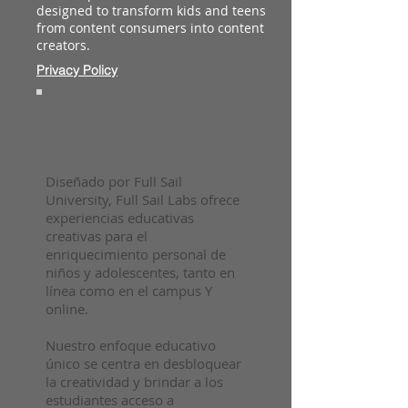
designed to transform kids and teens
from content consumers into content
creators.
Privacy Policy
SOMOS
DIFERENTES
Diseñado por Full Sail
University, Full Sail Labs ofrece
experiencias educativas
creativas para el
enriquecimiento personal de
niños y adolescentes, tanto en
línea como en el campus Y
online.
Nuestro enfoque educativo
único se centra en desbloquear
la creatividad y brindar a los
estudiantes acceso a